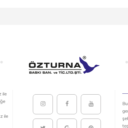
 ile
iğe
Bu
gen
z ile
şek
ta