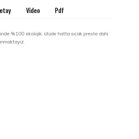
etay
Video
Pdf
cinde %100 ekolojik, ütüde hatta sıcak preste dahi
lanmaktayız.