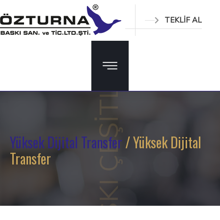
TEKLİF AL
BASKI ÇEŞİTLERİ
Yüksek Dijital Transfer
/ Yüksek Dijital
Transfer