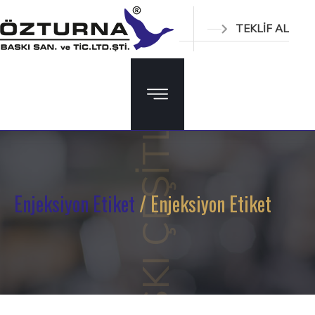
TEKLİF AL
BASKI ÇEŞİTLERİ
Enjeksiyon Etiket
/ Enjeksiyon Etiket